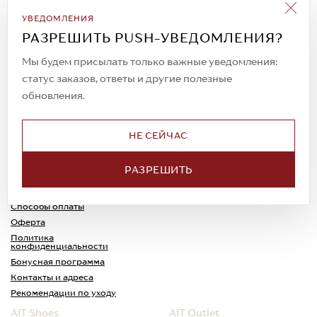
Подписаться на рассылку
УВЕДОМЛЕНИЯ
Всегда будьте в курсе новых акций и
РАЗРЕШИТЬ PUSH-УВЕДОМЛЕНИЯ?
спецпредложений!
Мы будем присылать только важные уведомления:
статус заказов, ответы и другие полезные
обновления.
© 2023. AIT Shoes
Все права защищены
НЕ СЕЙЧАС
О нас
Примерка
РАЗРЕШИТЬ
Новости
Обмен и возврат
Доставка
Каспи-Ред
Способы оплаты
Оферта
Политика
конфиденциальности
Бонусная программа
Контакты и адреса
Рекомендации по уходу
AIT Shoes
AIT Outlet