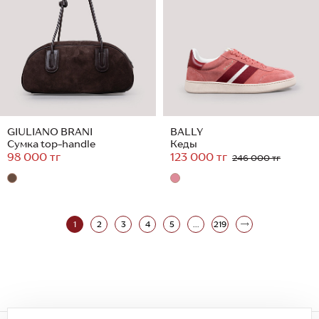
GIULIANO BRANI
BALLY
Сумка top-handle
Кеды
98 000 тг
123 000 тг
246 000 тг
1
2
3
4
5
...
219