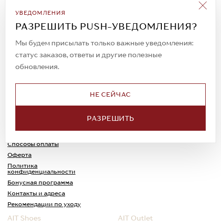
Подписаться на рассылку
УВЕДОМЛЕНИЯ
Всегда будьте в курсе новых акций и
РАЗРЕШИТЬ PUSH-УВЕДОМЛЕНИЯ?
спецпредложений!
Мы будем присылать только важные уведомления:
статус заказов, ответы и другие полезные
обновления.
© 2023. AIT Shoes
Все права защищены
НЕ СЕЙЧАС
О нас
Примерка
РАЗРЕШИТЬ
Новости
Обмен и возврат
Доставка
Каспи-Ред
Способы оплаты
Оферта
Политика
конфиденциальности
Бонусная программа
Контакты и адреса
Рекомендации по уходу
AIT Shoes
AIT Outlet