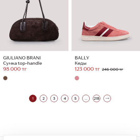
GIULIANO BRANI
BALLY
Сумка top-handle
Кеды
98 000 тг
123 000 тг
246 000 тг
1
2
3
4
5
...
218