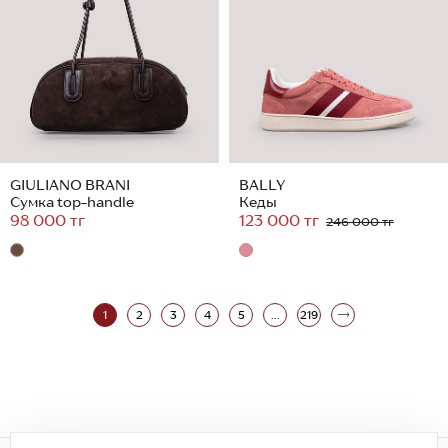
GIULIANO BRANI
BALLY
Сумка top-handle
Кеды
98 000 тг
123 000 тг
246 000 тг
1
2
3
4
5
...
219