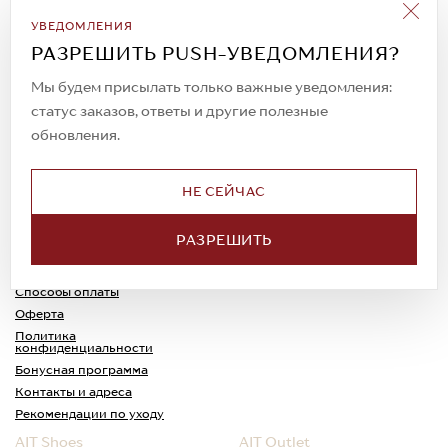
Подписаться на рассылку
УВЕДОМЛЕНИЯ
Всегда будьте в курсе новых акций и
РАЗРЕШИТЬ PUSH-УВЕДОМЛЕНИЯ?
спецпредложений!
Мы будем присылать только важные уведомления:
статус заказов, ответы и другие полезные
обновления.
© 2023. AIT Shoes
Все права защищены
НЕ СЕЙЧАС
О нас
Примерка
РАЗРЕШИТЬ
Новости
Обмен и возврат
Доставка
Каспи-Ред
Способы оплаты
Оферта
Политика
конфиденциальности
Бонусная программа
Контакты и адреса
Рекомендации по уходу
AIT Shoes
AIT Outlet