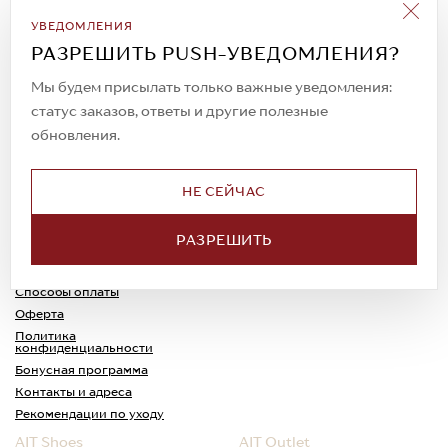
Подписаться на рассылку
УВЕДОМЛЕНИЯ
Всегда будьте в курсе новых акций и
РАЗРЕШИТЬ PUSH-УВЕДОМЛЕНИЯ?
спецпредложений!
Мы будем присылать только важные уведомления:
статус заказов, ответы и другие полезные
обновления.
© 2023. AIT Shoes
Все права защищены
НЕ СЕЙЧАС
О нас
Примерка
РАЗРЕШИТЬ
Новости
Обмен и возврат
Доставка
Каспи-Ред
Способы оплаты
Оферта
Политика
конфиденциальности
Бонусная программа
Контакты и адреса
Рекомендации по уходу
AIT Shoes
AIT Outlet