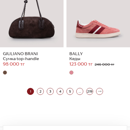
GIULIANO BRANI
BALLY
Сумка top-handle
Кеды
98 000 тг
123 000 тг
246 000 тг
1
2
3
4
5
...
219