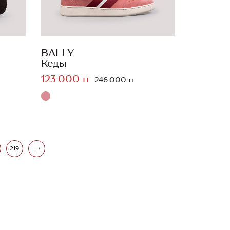
BALLY
Кеды
123 000 тг
246 000 тг
219