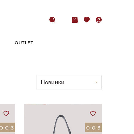
OUTLET
0-0-3
0-0-3