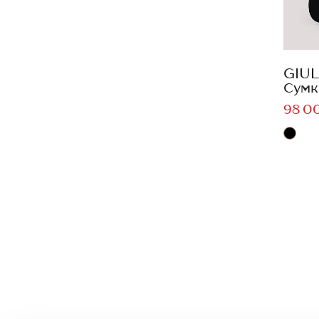
GIUL
Сумк
98 0