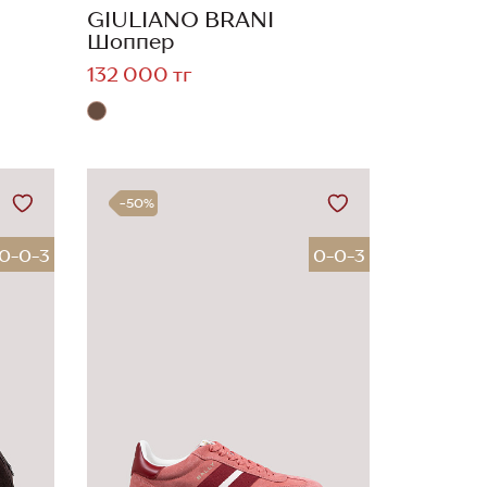
GIULIANO BRANI
Шоппер
132 000 тг
-50%
0-0-3
0-0-3