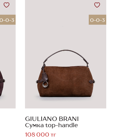
0-0-3
0-0-3
GIULIANO BRANI
Сумка top-handle
108 000 тг