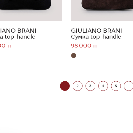
IANO BRANI
GIULIANO BRANI
а top-handle
Сумка top-handle
00 тг
98 000 тг
1
2
3
4
5
...