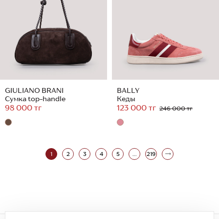
GIULIANO BRANI
BALLY
Сумка top-handle
Кеды
98 000 тг
123 000 тг
246 000 тг
1
2
3
4
5
...
219