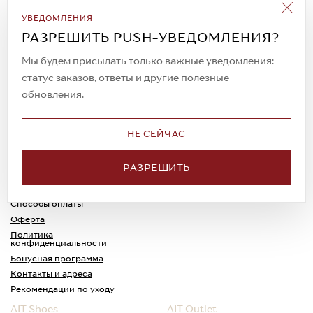
Подписаться на рассылку
УВЕДОМЛЕНИЯ
Всегда будьте в курсе новых акций и
РАЗРЕШИТЬ PUSH-УВЕДОМЛЕНИЯ?
спецпредложений!
Мы будем присылать только важные уведомления:
статус заказов, ответы и другие полезные
обновления.
© 2023. AIT Shoes
Все права защищены
НЕ СЕЙЧАС
О нас
Примерка
РАЗРЕШИТЬ
Новости
Обмен и возврат
Доставка
Каспи-Ред
Способы оплаты
Оферта
Политика
конфиденциальности
Бонусная программа
Контакты и адреса
Рекомендации по уходу
AIT Shoes
AIT Outlet