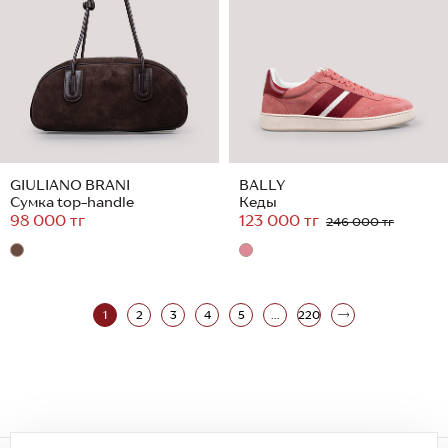
GIULIANO BRANI
BALLY
Сумка top-handle
Кеды
98 000 тг
123 000 тг
246 000 тг
1
2
3
4
5
...
220