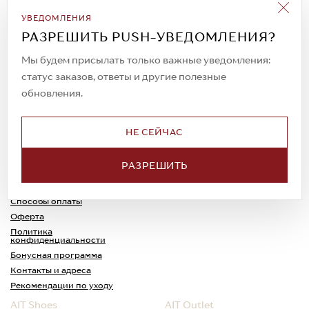
Подписаться на рассылку
УВЕДОМЛЕНИЯ
Всегда будьте в курсе новых акций и
РАЗРЕШИТЬ PUSH-УВЕДОМЛЕНИЯ?
спецпредложений!
Мы будем присылать только важные уведомления:
статус заказов, ответы и другие полезные
обновления.
© 2023. AIT Shoes
Все права защищены
НЕ СЕЙЧАС
О нас
Примерка
РАЗРЕШИТЬ
Новости
Обмен и возврат
Доставка
Каспи-Ред
Способы оплаты
Оферта
Политика
конфиденциальности
Бонусная программа
Контакты и адреса
Рекомендации по уходу
AIT Shoes
AIT Outlet