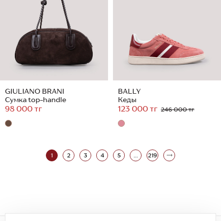
GIULIANO BRANI
BALLY
Сумка top-handle
Кеды
98 000 тг
123 000 тг
246 000 тг
1
2
3
4
5
...
219