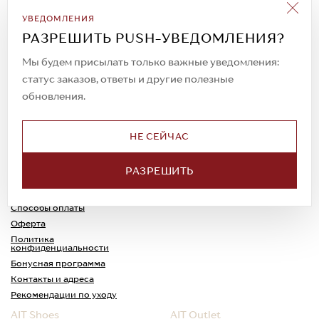
Подписаться на рассылку
УВЕДОМЛЕНИЯ
Всегда будьте в курсе новых акций и
РАЗРЕШИТЬ PUSH-УВЕДОМЛЕНИЯ?
спецпредложений!
Мы будем присылать только важные уведомления:
статус заказов, ответы и другие полезные
обновления.
© 2023. AIT Shoes
Все права защищены
НЕ СЕЙЧАС
О нас
Примерка
РАЗРЕШИТЬ
Новости
Обмен и возврат
Доставка
Каспи-Ред
Способы оплаты
Оферта
Политика
конфиденциальности
Бонусная программа
Контакты и адреса
Рекомендации по уходу
AIT Shoes
AIT Outlet