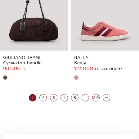
GIULIANO BRANI
BALLY
Сумка top-handle
Кеды
98 000 тг
123 000 тг
246 000 тг
1
2
3
4
5
...
219