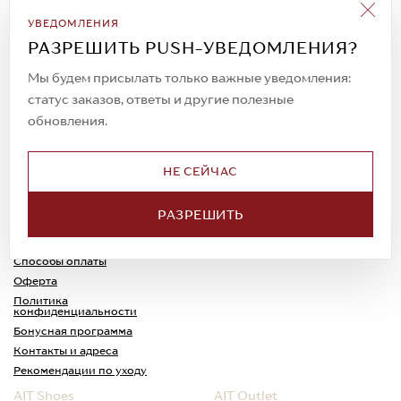
Подписаться на рассылку
УВЕДОМЛЕНИЯ
Всегда будьте в курсе новых акций и
РАЗРЕШИТЬ PUSH-УВЕДОМЛЕНИЯ?
спецпредложений!
Мы будем присылать только важные уведомления:
статус заказов, ответы и другие полезные
обновления.
© 2023. AIT Shoes
Все права защищены
НЕ СЕЙЧАС
О нас
Примерка
РАЗРЕШИТЬ
Новости
Обмен и возврат
Доставка
Каспи-Ред
Способы оплаты
Оферта
Политика
конфиденциальности
Бонусная программа
Контакты и адреса
Рекомендации по уходу
AIT Shoes
AIT Outlet