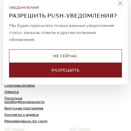
Подписаться на рассылку
УВЕДОМЛЕНИЯ
Всегда будьте в курсе новых акций и
РАЗРЕШИТЬ PUSH-УВЕДОМЛЕНИЯ?
спецпредложений!
Мы будем присылать только важные уведомления:
статус заказов, ответы и другие полезные
обновления.
© 2023. AIT Shoes
Все права защищены
НЕ СЕЙЧАС
О нас
Примерка
РАЗРЕШИТЬ
Новости
Обмен и возврат
Доставка
Каспи-Ред
Способы оплаты
Оферта
Политика
конфиденциальности
Бонусная программа
Контакты и адреса
Рекомендации по уходу
AIT Shoes
AIT Outlet