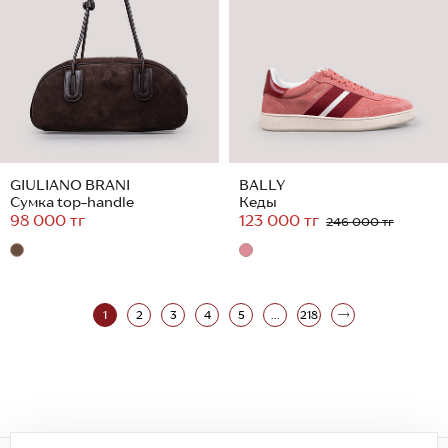
GIULIANO BRANI
BALLY
Сумка top-handle
Кеды
98 000 тг
123 000 тг
246 000 тг
1
2
3
4
5
...
218