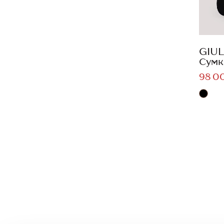
GIUL
Сумк
98 0