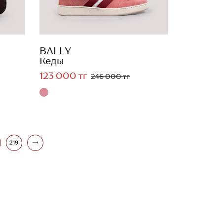
BALLY
Кеды
123 000 тг
246 000 тг
219