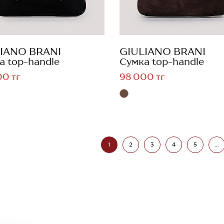
IANO BRANI
GIULIANO BRANI
а top-handle
Сумка top-handle
00 тг
98 000 тг
1
2
3
4
5
...