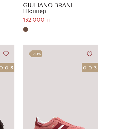
GIULIANO BRANI
Шоппер
132 000 тг
-50%
0-0-3
0-0-3