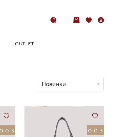
OUTLET
0-0-3
0-0-3