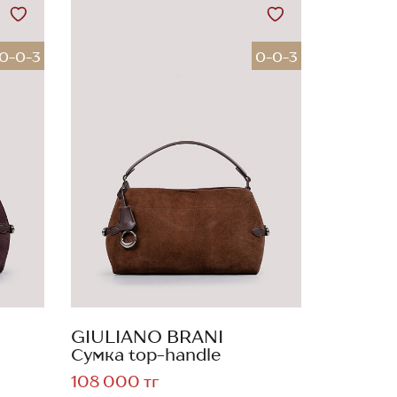
0-0-3
0-0-3
GIULIANO BRANI
Сумка top-handle
108 000 тг