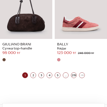
GIULIANO BRANI
BALLY
Сумка top-handle
Кеды
98 000 тг
123 000 тг
246 000 тг
1
2
3
4
5
...
219