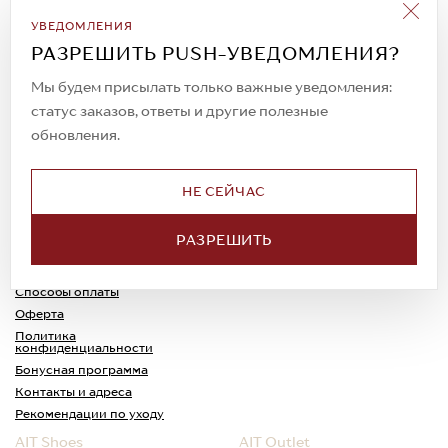
Подписаться на рассылку
УВЕДОМЛЕНИЯ
Всегда будьте в курсе новых акций и
РАЗРЕШИТЬ PUSH-УВЕДОМЛЕНИЯ?
спецпредложений!
Мы будем присылать только важные уведомления:
статус заказов, ответы и другие полезные
обновления.
© 2023. AIT Shoes
Все права защищены
НЕ СЕЙЧАС
О нас
Примерка
РАЗРЕШИТЬ
Новости
Обмен и возврат
Доставка
Каспи-Ред
Способы оплаты
Оферта
Политика
конфиденциальности
Бонусная программа
Контакты и адреса
Рекомендации по уходу
AIT Shoes
AIT Outlet