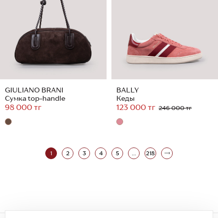
GIULIANO BRANI
BALLY
Сумка top-handle
Кеды
98 000 тг
123 000 тг
246 000 тг
1
2
3
4
5
...
218