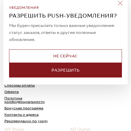
Подписаться на рассылку
УВЕДОМЛЕНИЯ
Всегда будьте в курсе новых акций и
РАЗРЕШИТЬ PUSH-УВЕДОМЛЕНИЯ?
спецпредложений!
Мы будем присылать только важные уведомления:
статус заказов, ответы и другие полезные
обновления.
© 2023. AIT Shoes
Все права защищены
НЕ СЕЙЧАС
О нас
Примерка
РАЗРЕШИТЬ
Новости
Обмен и возврат
Доставка
Каспи-Ред
Способы оплаты
Оферта
Политика
конфиденциальности
Бонусная программа
Контакты и адреса
Рекомендации по уходу
AIT Shoes
AIT Outlet