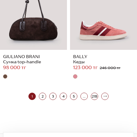
GIULIANO BRANI
BALLY
Сумка top-handle
Кеды
98 000 тг
123 000 тг
246 000 тг
1
2
3
4
5
...
218