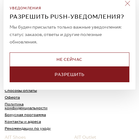
Подписаться на рассылку
УВЕДОМЛЕНИЯ
Всегда будьте в курсе новых акций и
РАЗРЕШИТЬ PUSH-УВЕДОМЛЕНИЯ?
спецпредложений!
Мы будем присылать только важные уведомления:
статус заказов, ответы и другие полезные
обновления.
© 2023. AIT Shoes
Все права защищены
НЕ СЕЙЧАС
О нас
Примерка
РАЗРЕШИТЬ
Новости
Обмен и возврат
Доставка
Каспи-Ред
Способы оплаты
Оферта
Политика
конфиденциальности
Бонусная программа
Контакты и адреса
Рекомендации по уходу
AIT Shoes
AIT Outlet