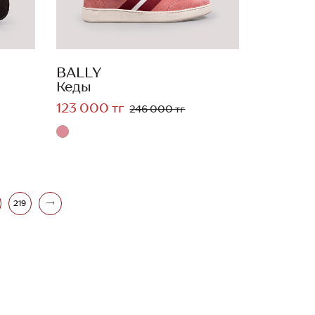
BALLY
Кеды
123 000 тг
246 000 тг
219