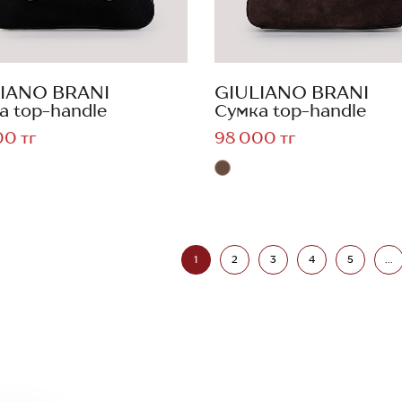
IANO BRANI
GIULIANO BRANI
а top-handle
Сумка top-handle
00 тг
98 000 тг
1
2
3
4
5
...