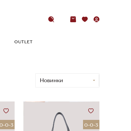
OUTLET
0-0-3
0-0-3