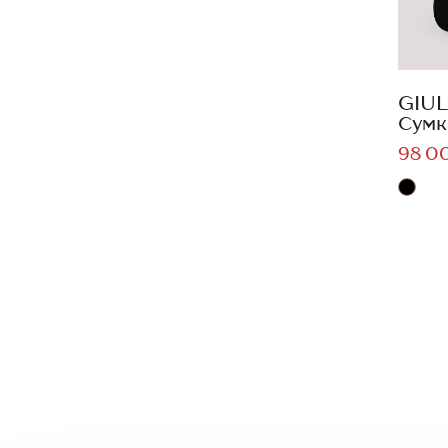
GIUL
Сумк
98 0