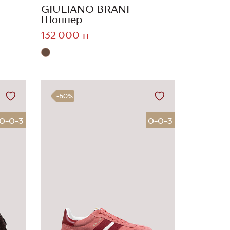
GIULIANO BRANI
Шоппер
132 000 тг
-50%
0-0-3
0-0-3