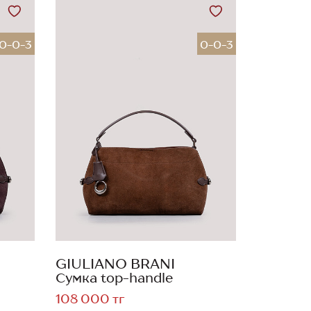
0-0-3
0-0-3
GIULIANO BRANI
Сумка top-handle
108 000 тг