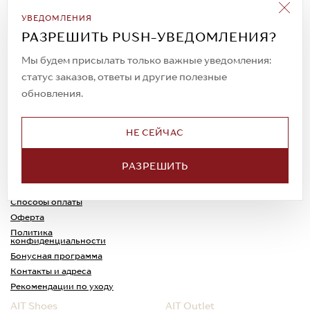
Подписаться на рассылку
УВЕДОМЛЕНИЯ
Всегда будьте в курсе новых акций и
РАЗРЕШИТЬ PUSH-УВЕДОМЛЕНИЯ?
спецпредложений!
Мы будем присылать только важные уведомления:
статус заказов, ответы и другие полезные
обновления.
© 2023. AIT Shoes
Все права защищены
НЕ СЕЙЧАС
О нас
Примерка
РАЗРЕШИТЬ
Новости
Обмен и возврат
Доставка
Каспи-Ред
Способы оплаты
Оферта
Политика
конфиденциальности
Бонусная программа
Контакты и адреса
Рекомендации по уходу
AIT Shoes
AIT Outlet