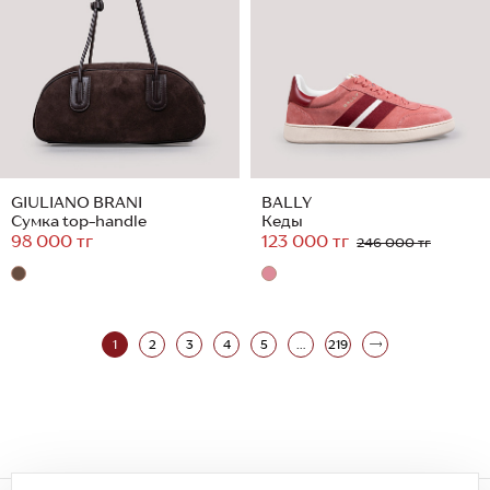
GIULIANO BRANI
BALLY
Сумка top-handle
Кеды
98 000 тг
123 000 тг
246 000 тг
1
2
3
4
5
...
219