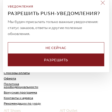
Подписаться на рассылку
УВЕДОМЛЕНИЯ
Всегда будьте в курсе новых акций и
РАЗРЕШИТЬ PUSH-УВЕДОМЛЕНИЯ?
спецпредложений!
Мы будем присылать только важные уведомления:
статус заказов, ответы и другие полезные
обновления.
© 2023. AIT Shoes
Все права защищены
НЕ СЕЙЧАС
О нас
Примерка
РАЗРЕШИТЬ
Новости
Обмен и возврат
Доставка
Каспи-Ред
Способы оплаты
Оферта
Политика
конфиденциальности
Бонусная программа
Контакты и адреса
Рекомендации по уходу
AIT Shoes
AIT Outlet