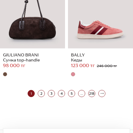
GIULIANO BRANI
BALLY
Сумка top-handle
Кеды
98 000 тг
123 000 тг
246 000 тг
1
2
3
4
5
...
218