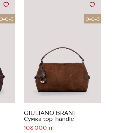
0-0-3
0-0-3
GIULIANO BRANI
Сумка top-handle
108 000 тг