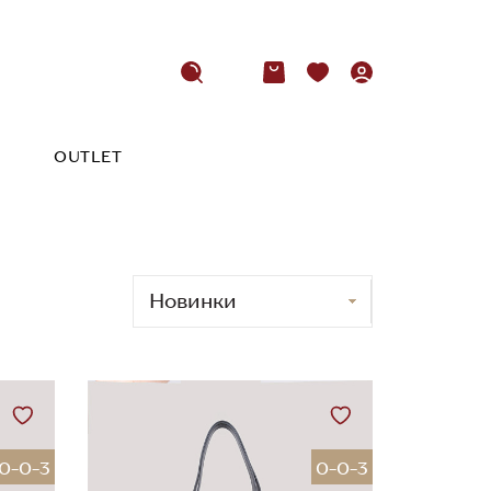
OUTLET
0-0-3
0-0-3