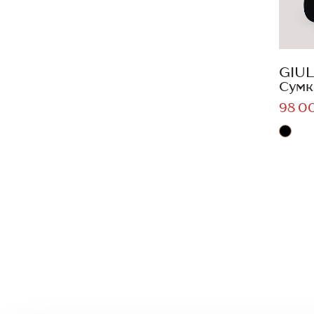
GIUL
Сумк
98 0