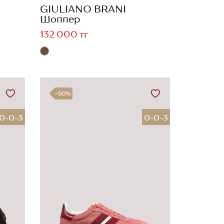
GIULIANO BRANI
Шоппер
132 000 тг
-50%
0-0-3
0-0-3