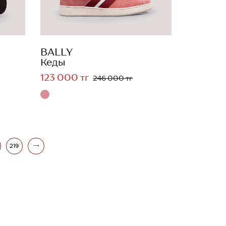
BALLY
Кеды
123 000 тг
246 000 тг
219