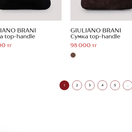
IANO BRANI
GIULIANO BRANI
а top-handle
Сумка top-handle
00 тг
98 000 тг
1
2
3
4
5
...