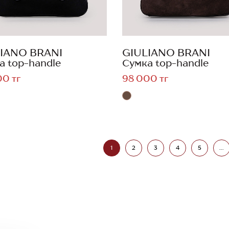
IANO BRANI
GIULIANO BRANI
а top-handle
Сумка top-handle
00 тг
98 000 тг
1
2
3
4
5
...