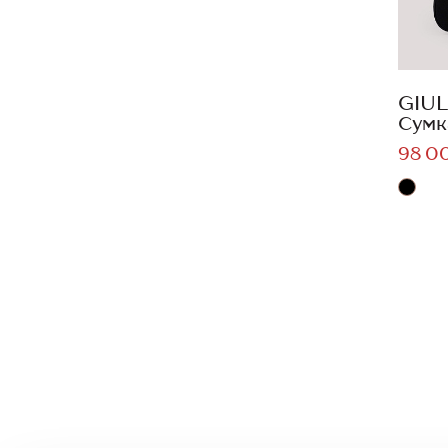
GIUL
Сумк
98 0