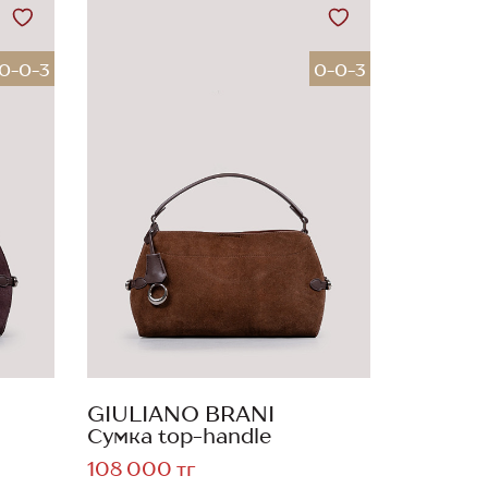
0-0-3
0-0-3
GIULIANO BRANI
Сумка top-handle
108 000 тг