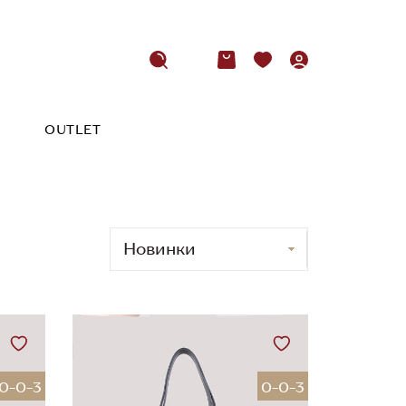
OUTLET
0-0-3
0-0-3