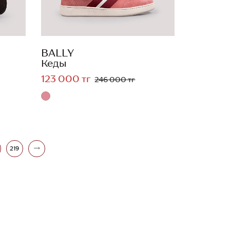
BALLY
Кеды
123 000 тг
246 000 тг
219