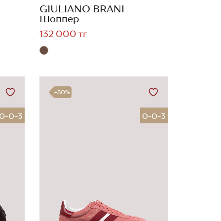
GIULIANO BRANI
Шоппер
132 000 тг
-50%
0-0-3
0-0-3