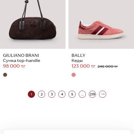
GIULIANO BRANI
BALLY
Сумка top-handle
Кеды
98 000 тг
123 000 тг
246 000 тг
1
2
3
4
5
...
219