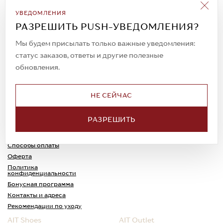
Подписаться на рассылку
УВЕДОМЛЕНИЯ
Всегда будьте в курсе новых акций и
РАЗРЕШИТЬ PUSH-УВЕДОМЛЕНИЯ?
спецпредложений!
Мы будем присылать только важные уведомления:
статус заказов, ответы и другие полезные
обновления.
© 2023. AIT Shoes
Все права защищены
НЕ СЕЙЧАС
О нас
Примерка
РАЗРЕШИТЬ
Новости
Обмен и возврат
Доставка
Каспи-Ред
Способы оплаты
Оферта
Политика
конфиденциальности
Бонусная программа
Контакты и адреса
Рекомендации по уходу
AIT Shoes
AIT Outlet