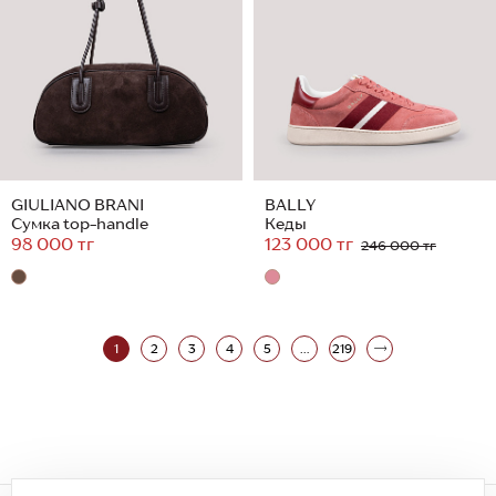
GIULIANO BRANI
BALLY
Сумка top-handle
Кеды
98 000 тг
123 000 тг
246 000 тг
1
2
3
4
5
...
219