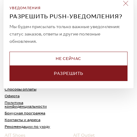
Подписаться на рассылку
УВЕДОМЛЕНИЯ
Всегда будьте в курсе новых акций и
РАЗРЕШИТЬ PUSH-УВЕДОМЛЕНИЯ?
спецпредложений!
Мы будем присылать только важные уведомления:
статус заказов, ответы и другие полезные
обновления.
© 2023. AIT Shoes
Все права защищены
НЕ СЕЙЧАС
О нас
Примерка
РАЗРЕШИТЬ
Новости
Обмен и возврат
Доставка
Каспи-Ред
Способы оплаты
Оферта
Политика
конфиденциальности
Бонусная программа
Контакты и адреса
Рекомендации по уходу
AIT Shoes
AIT Outlet