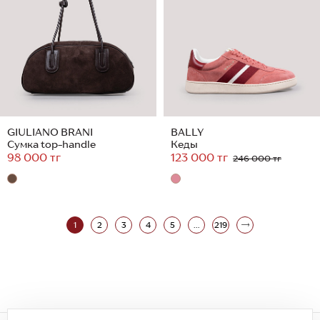
GIULIANO BRANI
BALLY
Сумка top-handle
Кеды
98 000 тг
123 000 тг
246 000 тг
1
2
3
4
5
...
219