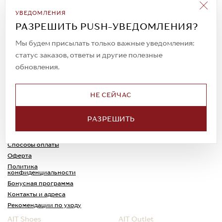
Подписаться на рассылку
УВЕДОМЛЕНИЯ
Всегда будьте в курсе новых акций и
РАЗРЕШИТЬ PUSH-УВЕДОМЛЕНИЯ?
спецпредложений!
Мы будем присылать только важные уведомления:
статус заказов, ответы и другие полезные
обновления.
© 2023. AIT Shoes
Все права защищены
НЕ СЕЙЧАС
О нас
Примерка
РАЗРЕШИТЬ
Новости
Обмен и возврат
Доставка
Каспи-Ред
Способы оплаты
Оферта
Политика
конфиденциальности
Бонусная программа
Контакты и адреса
Рекомендации по уходу
AIT Shoes
AIT Outlet