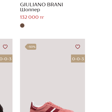
GIULIANO BRANI
Шоппер
132 000 тг
-50%
0-0-3
0-0-3