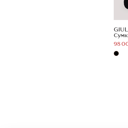
GIUL
Сумк
98 0