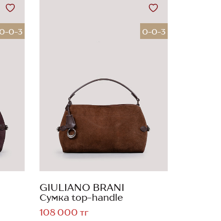
0-0-3
0-0-3
GIULIANO BRANI
Сумка top-handle
108 000 тг