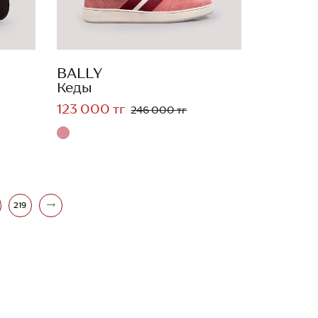
BALLY
Кеды
123 000 тг
246 000 тг
219