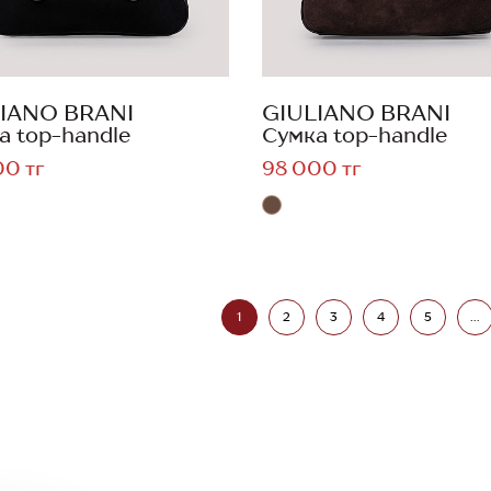
IANO BRANI
GIULIANO BRANI
а top-handle
Сумка top-handle
00 тг
98 000 тг
1
2
3
4
5
...