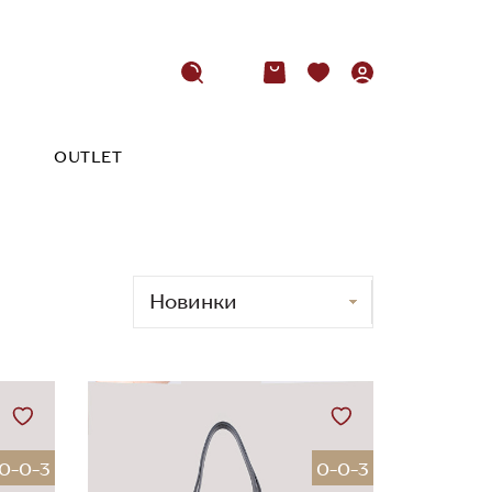
OUTLET
0-0-3
0-0-3