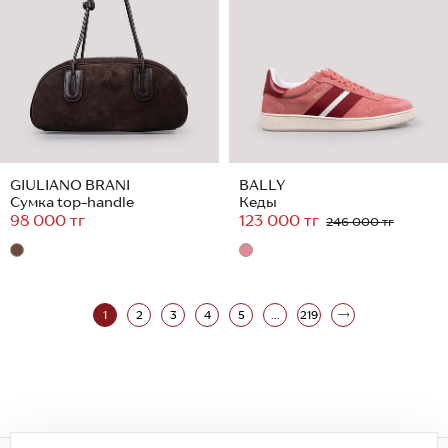
GIULIANO BRANI
BALLY
Сумка top-handle
Кеды
98 000 тг
123 000 тг
246 000 тг
1
2
3
4
5
...
219