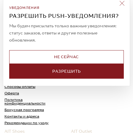
Подписаться на рассылку
УВЕДОМЛЕНИЯ
Всегда будьте в курсе новых акций и
РАЗРЕШИТЬ PUSH-УВЕДОМЛЕНИЯ?
спецпредложений!
Мы будем присылать только важные уведомления:
статус заказов, ответы и другие полезные
обновления.
© 2023. AIT Shoes
Все права защищены
НЕ СЕЙЧАС
О нас
Примерка
РАЗРЕШИТЬ
Новости
Обмен и возврат
Доставка
Каспи-Ред
Способы оплаты
Оферта
Политика
конфиденциальности
Бонусная программа
Контакты и адреса
Рекомендации по уходу
AIT Shoes
AIT Outlet