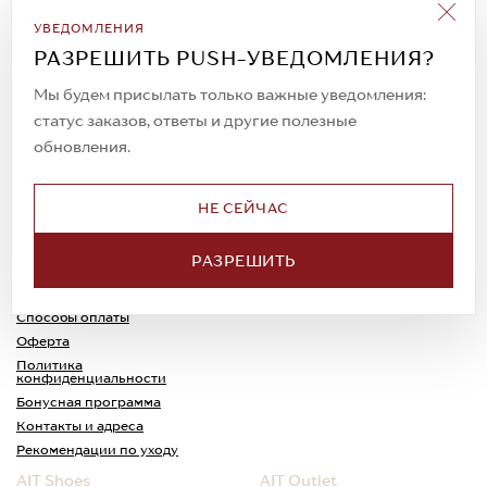
Подписаться на рассылку
УВЕДОМЛЕНИЯ
Всегда будьте в курсе новых акций и
РАЗРЕШИТЬ PUSH-УВЕДОМЛЕНИЯ?
спецпредложений!
Мы будем присылать только важные уведомления:
статус заказов, ответы и другие полезные
обновления.
© 2023. AIT Shoes
Все права защищены
НЕ СЕЙЧАС
О нас
Примерка
РАЗРЕШИТЬ
Новости
Обмен и возврат
Доставка
Каспи-Ред
Способы оплаты
Оферта
Политика
конфиденциальности
Бонусная программа
Контакты и адреса
Рекомендации по уходу
AIT Shoes
AIT Outlet