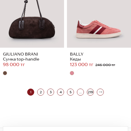
GIULIANO BRANI
BALLY
Сумка top-handle
Кеды
98 000 тг
123 000 тг
246 000 тг
1
2
3
4
5
...
219