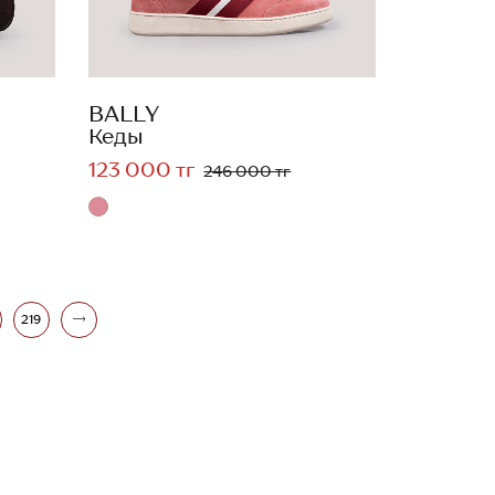
BALLY
Кеды
123 000 тг
246 000 тг
219