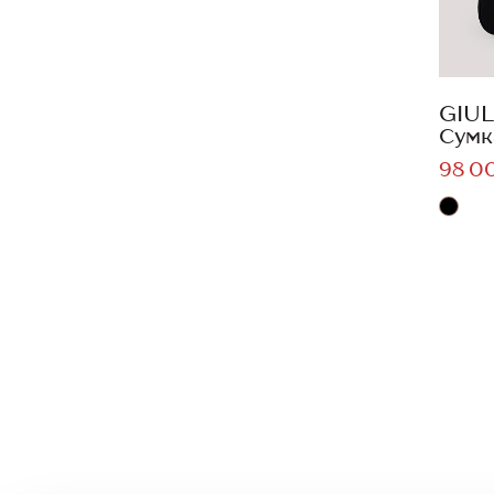
GIUL
Сумк
98 0