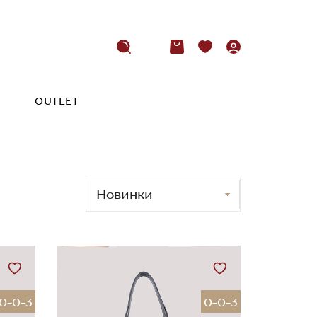
OUTLET
0-0-3
0-0-3