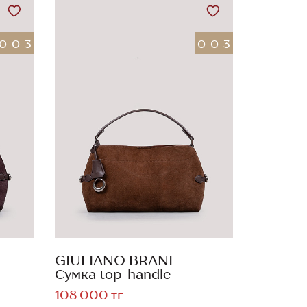
0-0-3
0-0-3
GIULIANO BRANI
Сумка top-handle
108 000 тг