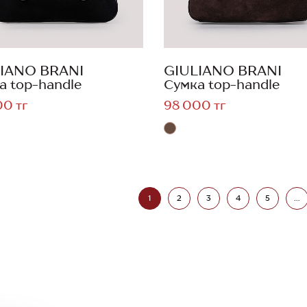
IANO BRANI
GIULIANO BRANI
а top-handle
Сумка top-handle
00 тг
98 000 тг
1
2
3
4
5
...