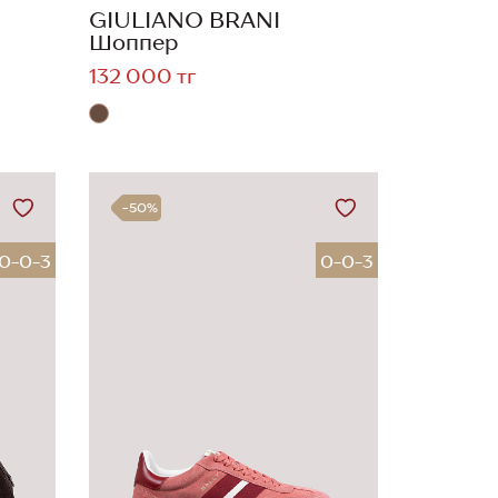
GIULIANO BRANI
Шоппер
132 000 тг
-50%
0-0-3
0-0-3