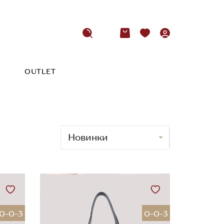
OUTLET
0-0-3
0-0-3