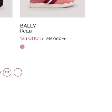
BALLY
Кеды
123 000 тг
246 000 тг
219