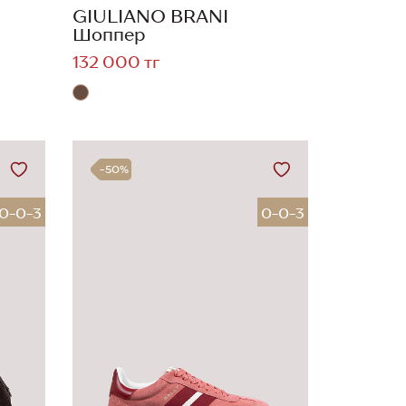
GIULIANO BRANI
Шоппер
132 000 тг
-50%
0-0-3
0-0-3