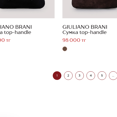
IANO BRANI
GIULIANO BRANI
а top-handle
Сумка top-handle
00 тг
98 000 тг
1
2
3
4
5
...