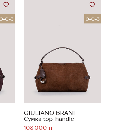
0-0-3
0-0-3
GIULIANO BRANI
Сумка top-handle
108 000 тг