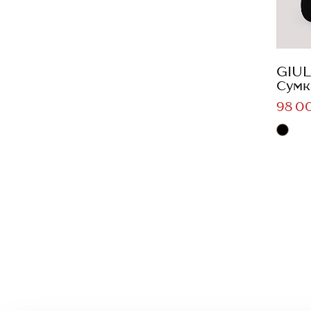
GIUL
Сумк
98 0