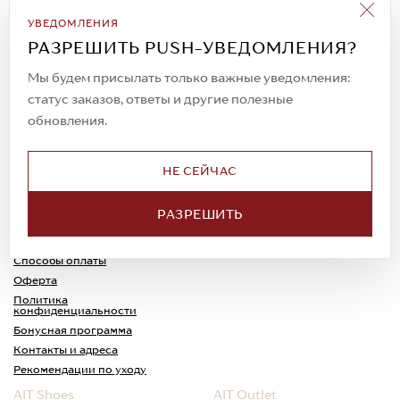
Подписаться на рассылку
УВЕДОМЛЕНИЯ
Всегда будьте в курсе новых акций и
РАЗРЕШИТЬ PUSH-УВЕДОМЛЕНИЯ?
спецпредложений!
Мы будем присылать только важные уведомления:
статус заказов, ответы и другие полезные
обновления.
© 2023. AIT Shoes
Все права защищены
НЕ СЕЙЧАС
О нас
Примерка
РАЗРЕШИТЬ
Новости
Обмен и возврат
Доставка
Каспи-Ред
Способы оплаты
Оферта
Политика
конфиденциальности
Бонусная программа
Контакты и адреса
Рекомендации по уходу
AIT Shoes
AIT Outlet