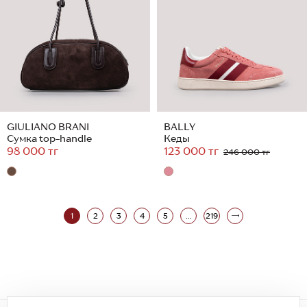
GIULIANO BRANI
BALLY
Сумка top-handle
Кеды
98 000 тг
123 000 тг
246 000 тг
1
2
3
4
5
...
219