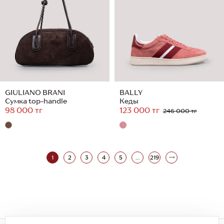
GIULIANO BRANI
BALLY
Сумка top-handle
Кеды
98 000 тг
123 000 тг
246 000 тг
1
2
3
4
5
...
219