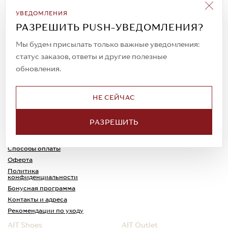
Подписаться на рассылку
УВЕДОМЛЕНИЯ
Всегда будьте в курсе новых акций и
РАЗРЕШИТЬ PUSH-УВЕДОМЛЕНИЯ?
спецпредложений!
Мы будем присылать только важные уведомления:
статус заказов, ответы и другие полезные
обновления.
© 2023. AIT Shoes
Все права защищены
НЕ СЕЙЧАС
О нас
Примерка
РАЗРЕШИТЬ
Новости
Обмен и возврат
Доставка
Каспи-Ред
Способы оплаты
Оферта
Политика
конфиденциальности
Бонусная программа
Контакты и адреса
Рекомендации по уходу
AIT Shoes
AIT Outlet