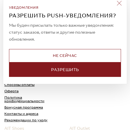
Подписаться на рассылку
УВЕДОМЛЕНИЯ
Всегда будьте в курсе новых акций и
РАЗРЕШИТЬ PUSH-УВЕДОМЛЕНИЯ?
спецпредложений!
Мы будем присылать только важные уведомления:
статус заказов, ответы и другие полезные
обновления.
© 2023. AIT Shoes
Все права защищены
НЕ СЕЙЧАС
О нас
Примерка
РАЗРЕШИТЬ
Новости
Обмен и возврат
Доставка
Каспи-Ред
Способы оплаты
Оферта
Политика
конфиденциальности
Бонусная программа
Контакты и адреса
Рекомендации по уходу
AIT Shoes
AIT Outlet