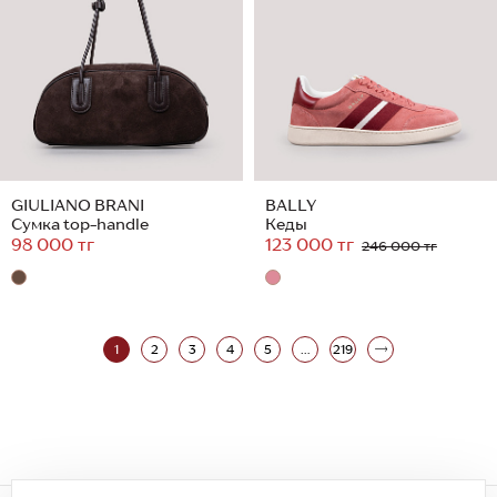
GIULIANO BRANI
BALLY
Сумка top-handle
Кеды
98 000 тг
123 000 тг
246 000 тг
1
2
3
4
5
...
219