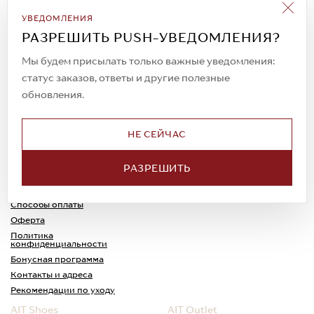
Подписаться на рассылку
УВЕДОМЛЕНИЯ
Всегда будьте в курсе новых акций и
РАЗРЕШИТЬ PUSH-УВЕДОМЛЕНИЯ?
спецпредложений!
Мы будем присылать только важные уведомления:
статус заказов, ответы и другие полезные
обновления.
© 2023. AIT Shoes
Все права защищены
НЕ СЕЙЧАС
О нас
Примерка
РАЗРЕШИТЬ
Новости
Обмен и возврат
Доставка
Каспи-Ред
Способы оплаты
Оферта
Политика
конфиденциальности
Бонусная программа
Контакты и адреса
Рекомендации по уходу
AIT Shoes
AIT Outlet