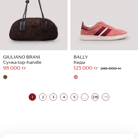
GIULIANO BRANI
BALLY
Сумка top-handle
Кеды
98 000 тг
123 000 тг
246 000 тг
1
2
3
4
5
...
218