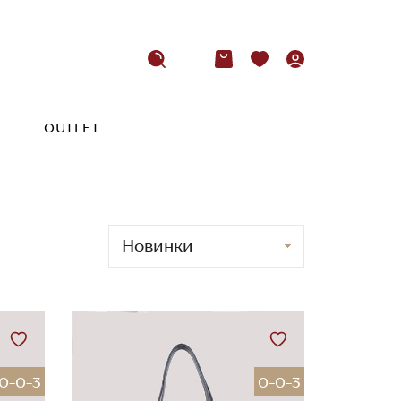
OUTLET
0-0-3
0-0-3