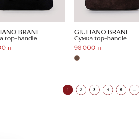
IANO BRANI
GIULIANO BRANI
а top-handle
Сумка top-handle
00 тг
98 000 тг
1
2
3
4
5
...