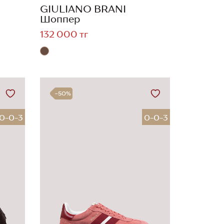
GIULIANO BRANI
Шоппер
132 000 тг
-50%
0-0-3
0-0-3