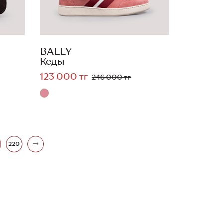
BALLY
Кеды
123 000 тг
246 000 тг
220