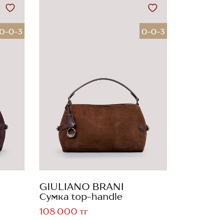
0-0-3
0-0-3
GIULIANO BRANI
Сумка top-handle
108 000 тг