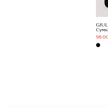
GIUL
Сумк
98 0