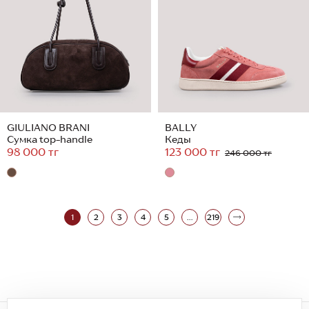
GIULIANO BRANI
BALLY
Сумка top-handle
Кеды
98 000 тг
123 000 тг
246 000 тг
1
2
3
4
5
...
219