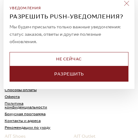
Подписаться на рассылку
УВЕДОМЛЕНИЯ
Всегда будьте в курсе новых акций и
РАЗРЕШИТЬ PUSH-УВЕДОМЛЕНИЯ?
спецпредложений!
Мы будем присылать только важные уведомления:
статус заказов, ответы и другие полезные
обновления.
© 2023. AIT Shoes
Все права защищены
НЕ СЕЙЧАС
О нас
Примерка
РАЗРЕШИТЬ
Новости
Обмен и возврат
Доставка
Каспи-Ред
Способы оплаты
Оферта
Политика
конфиденциальности
Бонусная программа
Контакты и адреса
Рекомендации по уходу
AIT Shoes
AIT Outlet