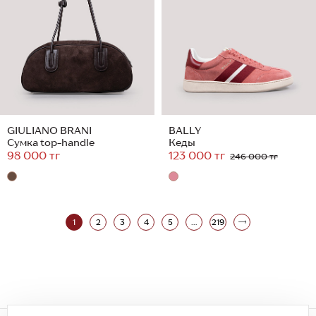
GIULIANO BRANI
BALLY
Сумка top-handle
Кеды
98 000 тг
123 000 тг
246 000 тг
1
2
3
4
5
...
219