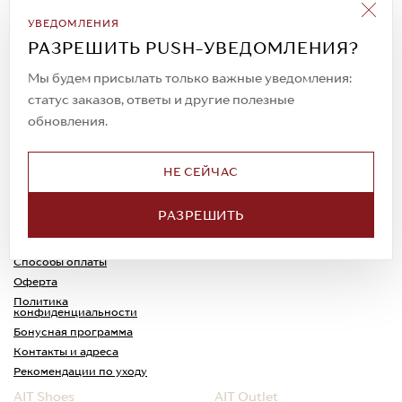
Подписаться на рассылку
УВЕДОМЛЕНИЯ
Всегда будьте в курсе новых акций и
РАЗРЕШИТЬ PUSH-УВЕДОМЛЕНИЯ?
спецпредложений!
Мы будем присылать только важные уведомления:
статус заказов, ответы и другие полезные
обновления.
© 2023. AIT Shoes
Все права защищены
НЕ СЕЙЧАС
О нас
Примерка
РАЗРЕШИТЬ
Новости
Обмен и возврат
Доставка
Каспи-Ред
Способы оплаты
Оферта
Политика
конфиденциальности
Бонусная программа
Контакты и адреса
Рекомендации по уходу
AIT Shoes
AIT Outlet