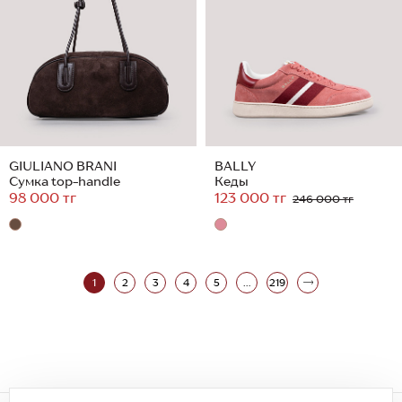
GIULIANO BRANI
BALLY
Сумка top-handle
Кеды
98 000 тг
123 000 тг
246 000 тг
1
2
3
4
5
...
219