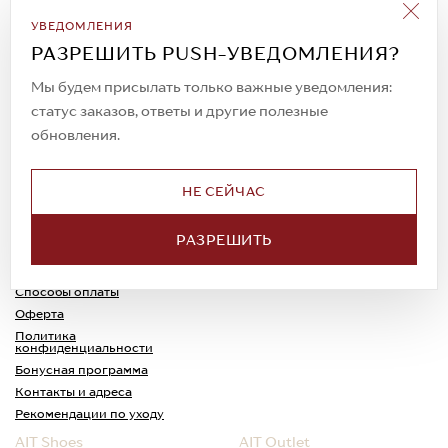
Подписаться на рассылку
УВЕДОМЛЕНИЯ
Всегда будьте в курсе новых акций и
РАЗРЕШИТЬ PUSH-УВЕДОМЛЕНИЯ?
спецпредложений!
Мы будем присылать только важные уведомления:
статус заказов, ответы и другие полезные
обновления.
© 2023. AIT Shoes
Все права защищены
НЕ СЕЙЧАС
О нас
Примерка
РАЗРЕШИТЬ
Новости
Обмен и возврат
Доставка
Каспи-Ред
Способы оплаты
Оферта
Политика
конфиденциальности
Бонусная программа
Контакты и адреса
Рекомендации по уходу
AIT Shoes
AIT Outlet