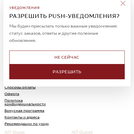
Подписаться на рассылку
УВЕДОМЛЕНИЯ
Всегда будьте в курсе новых акций и
РАЗРЕШИТЬ PUSH-УВЕДОМЛЕНИЯ?
спецпредложений!
Мы будем присылать только важные уведомления:
статус заказов, ответы и другие полезные
обновления.
© 2023. AIT Shoes
Все права защищены
НЕ СЕЙЧАС
О нас
Примерка
РАЗРЕШИТЬ
Новости
Обмен и возврат
Доставка
Каспи-Ред
Способы оплаты
Оферта
Политика
конфиденциальности
Бонусная программа
Контакты и адреса
Рекомендации по уходу
AIT Shoes
AIT Outlet