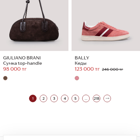
GIULIANO BRANI
BALLY
Сумка top-handle
Кеды
98 000 тг
123 000 тг
246 000 тг
1
2
3
4
5
...
218