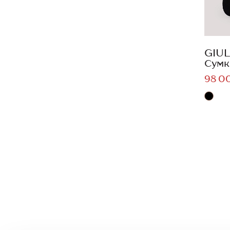
GIUL
Сумк
98 0