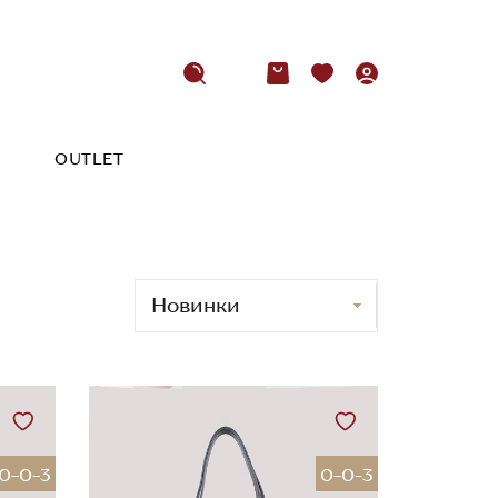
OUTLET
0-0-3
0-0-3