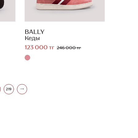
BALLY
Кеды
123 000 тг
246 000 тг
219