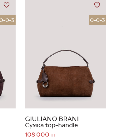
0-0-3
0-0-3
GIULIANO BRANI
Сумка top-handle
108 000 тг