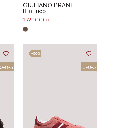
GIULIANO BRANI
Шоппер
132 000 тг
-50%
0-0-3
0-0-3