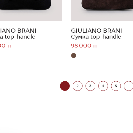
IANO BRANI
GIULIANO BRANI
а top-handle
Сумка top-handle
00 тг
98 000 тг
1
2
3
4
5
...