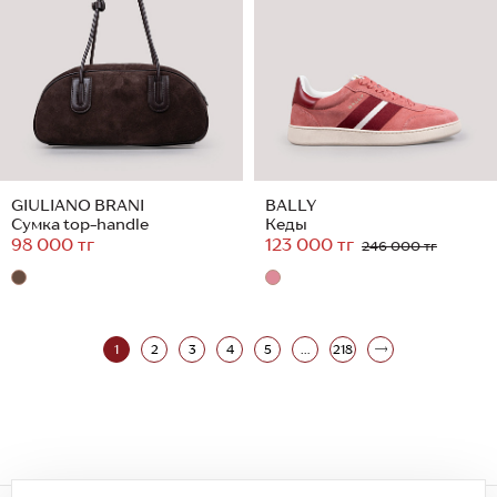
GIULIANO BRANI
BALLY
Сумка top-handle
Кеды
98 000 тг
123 000 тг
246 000 тг
1
2
3
4
5
...
218