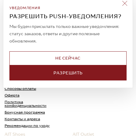
Подписаться на рассылку
УВЕДОМЛЕНИЯ
Всегда будьте в курсе новых акций и
РАЗРЕШИТЬ PUSH-УВЕДОМЛЕНИЯ?
спецпредложений!
Мы будем присылать только важные уведомления:
статус заказов, ответы и другие полезные
обновления.
© 2023. AIT Shoes
Все права защищены
НЕ СЕЙЧАС
О нас
Примерка
РАЗРЕШИТЬ
Новости
Обмен и возврат
Доставка
Каспи-Ред
Способы оплаты
Оферта
Политика
конфиденциальности
Бонусная программа
Контакты и адреса
Рекомендации по уходу
AIT Shoes
AIT Outlet