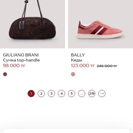
GIULIANO BRANI
BALLY
Сумка top-handle
Кеды
98 000 тг
123 000 тг
246 000 тг
1
2
3
4
5
...
219