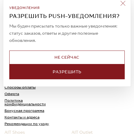
Подписаться на рассылку
УВЕДОМЛЕНИЯ
Всегда будьте в курсе новых акций и
РАЗРЕШИТЬ PUSH-УВЕДОМЛЕНИЯ?
спецпредложений!
Мы будем присылать только важные уведомления:
статус заказов, ответы и другие полезные
обновления.
© 2023. AIT Shoes
Все права защищены
НЕ СЕЙЧАС
О нас
Примерка
РАЗРЕШИТЬ
Новости
Обмен и возврат
Доставка
Каспи-Ред
Способы оплаты
Оферта
Политика
конфиденциальности
Бонусная программа
Контакты и адреса
Рекомендации по уходу
AIT Shoes
AIT Outlet