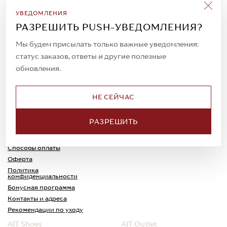
Подписаться на рассылку
УВЕДОМЛЕНИЯ
Всегда будьте в курсе новых акций и
РАЗРЕШИТЬ PUSH-УВЕДОМЛЕНИЯ?
спецпредложений!
Мы будем присылать только важные уведомления:
статус заказов, ответы и другие полезные
обновления.
© 2023. AIT Shoes
Все права защищены
НЕ СЕЙЧАС
О нас
Примерка
РАЗРЕШИТЬ
Новости
Обмен и возврат
Доставка
Каспи-Ред
Способы оплаты
Оферта
Политика
конфиденциальности
Бонусная программа
Контакты и адреса
Рекомендации по уходу
AIT Shoes
AIT Outlet