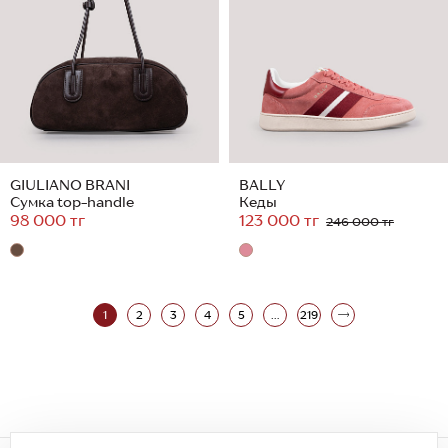
GIULIANO BRANI
BALLY
Сумка top-handle
Кеды
98 000 тг
123 000 тг
246 000 тг
1
2
3
4
5
...
219