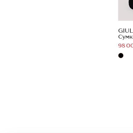
GIUL
Сумк
98 0