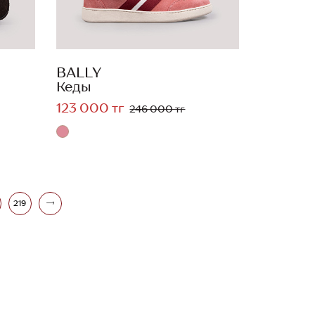
BALLY
Кеды
123 000 тг
246 000 тг
219