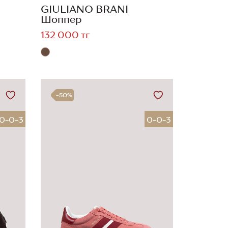
GIULIANO BRANI
Шоппер
132 000 тг
-50%
0-0-3
0-0-3