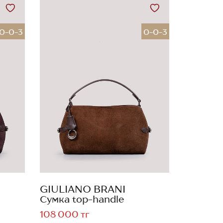
0-0-3
0-0-3
GIULIANO BRANI
Сумка top-handle
108 000 тг