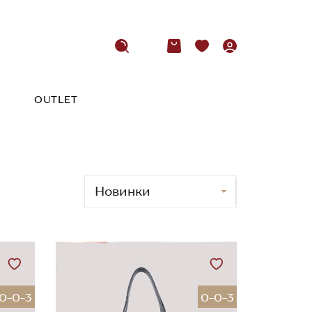
OUTLET
0-0-3
0-0-3