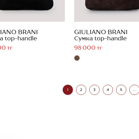
IANO BRANI
GIULIANO BRANI
а top-handle
Сумка top-handle
00 тг
98 000 тг
1
2
3
4
5
...