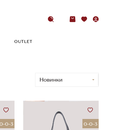
OUTLET
0-0-3
0-0-3