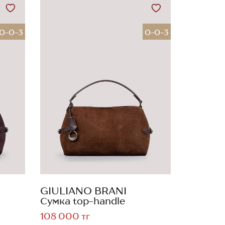
0-0-3
0-0-3
GIULIANO BRANI
Сумка top-handle
108 000 тг