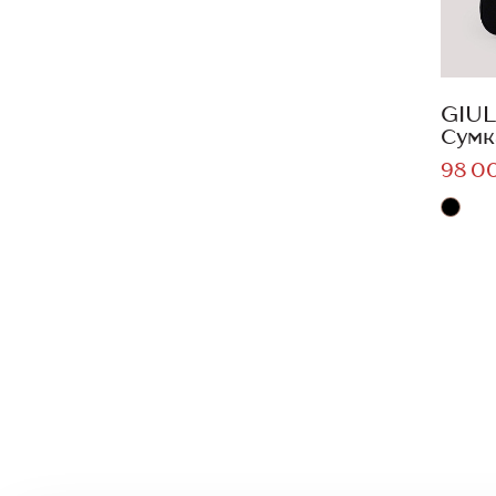
GIUL
Сумк
98 0