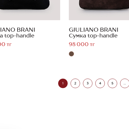
IANO BRANI
GIULIANO BRANI
а top-handle
Сумка top-handle
00 тг
98 000 тг
1
2
3
4
5
...