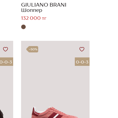
GIULIANO BRANI
Шоппер
132 000 тг
-50%
0-0-3
0-0-3