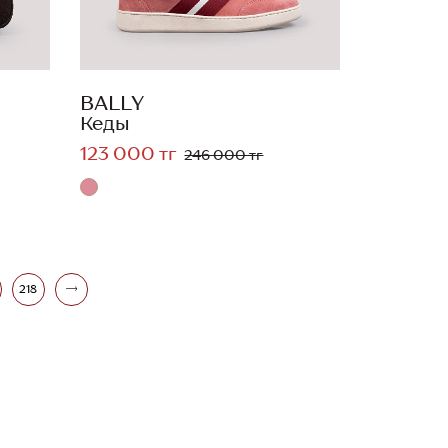
BALLY
Кеды
123 000 тг
246 000 тг
218