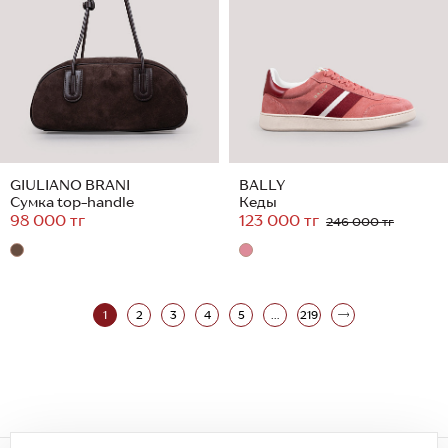
GIULIANO BRANI
BALLY
Сумка top-handle
Кеды
98 000 тг
123 000 тг
246 000 тг
1
2
3
4
5
...
219