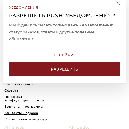
Подписаться на рассылку
УВЕДОМЛЕНИЯ
Всегда будьте в курсе новых акций и
РАЗРЕШИТЬ PUSH-УВЕДОМЛЕНИЯ?
спецпредложений!
Мы будем присылать только важные уведомления:
статус заказов, ответы и другие полезные
обновления.
© 2023. AIT Shoes
Все права защищены
НЕ СЕЙЧАС
О нас
Примерка
РАЗРЕШИТЬ
Новости
Обмен и возврат
Доставка
Каспи-Ред
Способы оплаты
Оферта
Политика
конфиденциальности
Бонусная программа
Контакты и адреса
Рекомендации по уходу
AIT Shoes
AIT Outlet