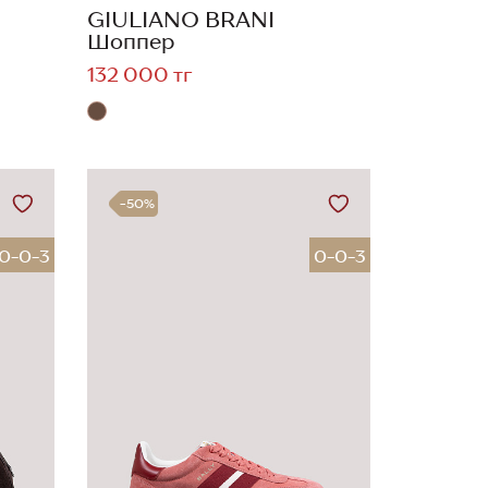
GIULIANO BRANI
Шоппер
132 000 тг
-50%
0-0-3
0-0-3