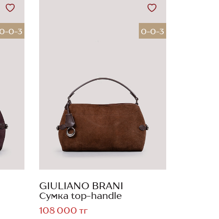
0-0-3
0-0-3
GIULIANO BRANI
Сумка top-handle
108 000 тг