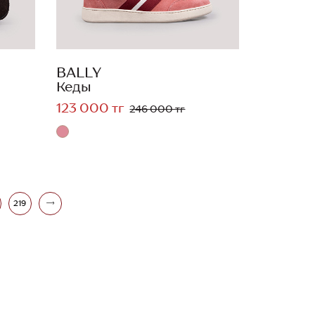
BALLY
Кеды
123 000 тг
246 000 тг
219