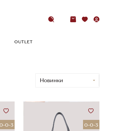
OUTLET
0-0-3
0-0-3