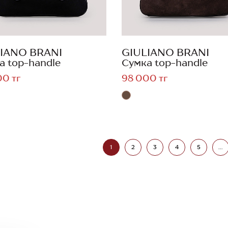
IANO BRANI
GIULIANO BRANI
а top-handle
Сумка top-handle
00 тг
98 000 тг
1
2
3
4
5
...