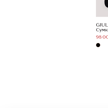
GIUL
Сумк
98 0