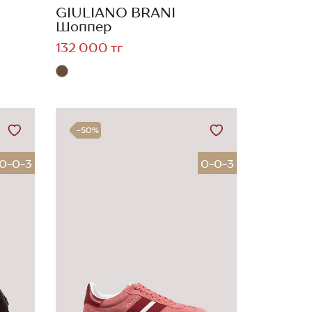
GIULIANO BRANI
Шоппер
132 000 тг
-50%
0-0-3
0-0-3