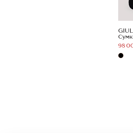
GIUL
Сумк
98 0