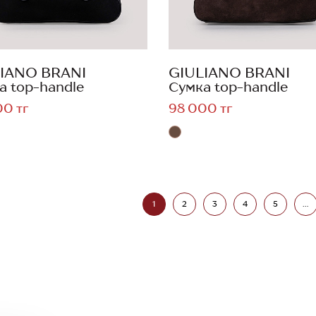
IANO BRANI
GIULIANO BRANI
а top-handle
Сумка top-handle
00 тг
98 000 тг
1
2
3
4
5
...