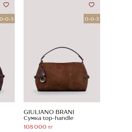
0-0-3
0-0-3
GIULIANO BRANI
Сумка top-handle
108 000 тг