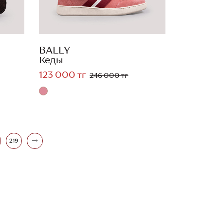
BALLY
Кеды
123 000 тг
246 000 тг
219