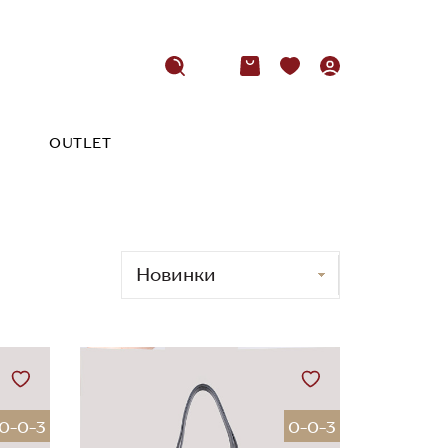
OUTLET
0-0-3
0-0-3