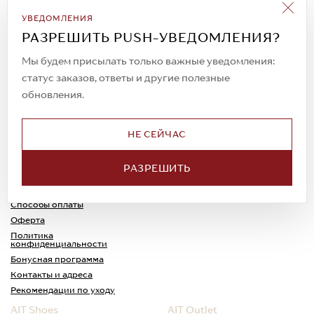
Подписаться на рассылку
УВЕДОМЛЕНИЯ
Всегда будьте в курсе новых акций и
РАЗРЕШИТЬ PUSH-УВЕДОМЛЕНИЯ?
спецпредложений!
Мы будем присылать только важные уведомления:
статус заказов, ответы и другие полезные
обновления.
© 2023. AIT Shoes
Все права защищены
НЕ СЕЙЧАС
О нас
Примерка
РАЗРЕШИТЬ
Новости
Обмен и возврат
Доставка
Каспи-Ред
Способы оплаты
Оферта
Политика
конфиденциальности
Бонусная программа
Контакты и адреса
Рекомендации по уходу
AIT Shoes
AIT Outlet