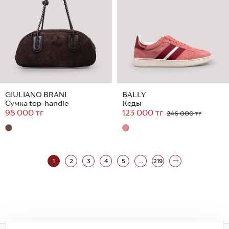
GIULIANO BRANI
BALLY
Сумка top-handle
Кеды
98 000 тг
123 000 тг
246 000 тг
1
2
3
4
5
...
219