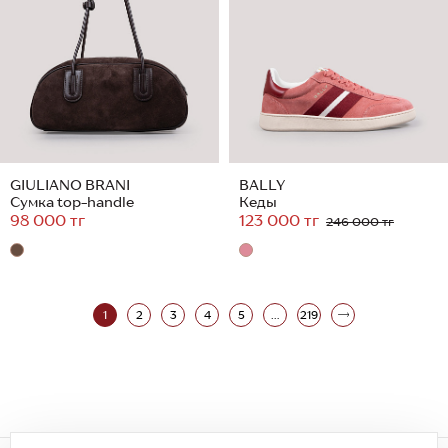
GIULIANO BRANI
BALLY
Сумка top-handle
Кеды
98 000 тг
123 000 тг
246 000 тг
1
2
3
4
5
...
219