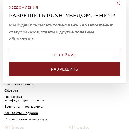
Подписаться на рассылку
УВЕДОМЛЕНИЯ
Всегда будьте в курсе новых акций и
РАЗРЕШИТЬ PUSH-УВЕДОМЛЕНИЯ?
спецпредложений!
Мы будем присылать только важные уведомления:
статус заказов, ответы и другие полезные
обновления.
© 2023. AIT Shoes
Все права защищены
НЕ СЕЙЧАС
О нас
Примерка
РАЗРЕШИТЬ
Новости
Обмен и возврат
Доставка
Каспи-Ред
Способы оплаты
Оферта
Политика
конфиденциальности
Бонусная программа
Контакты и адреса
Рекомендации по уходу
AIT Shoes
AIT Outlet