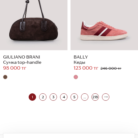
GIULIANO BRANI
BALLY
Сумка top-handle
Кеды
98 000 тг
123 000 тг
246 000 тг
1
2
3
4
5
...
218