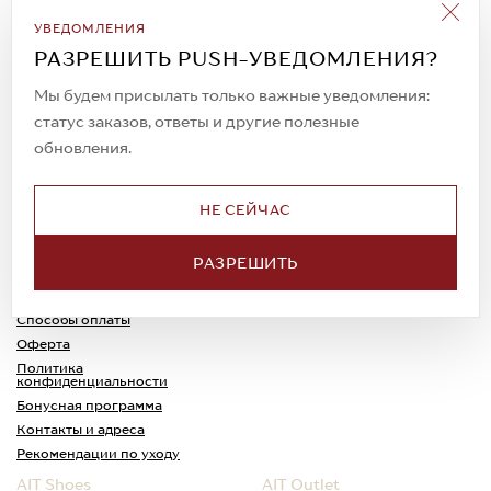
Подписаться на рассылку
УВЕДОМЛЕНИЯ
Всегда будьте в курсе новых акций и
РАЗРЕШИТЬ PUSH-УВЕДОМЛЕНИЯ?
спецпредложений!
Мы будем присылать только важные уведомления:
статус заказов, ответы и другие полезные
обновления.
© 2023. AIT Shoes
Все права защищены
НЕ СЕЙЧАС
О нас
Примерка
РАЗРЕШИТЬ
Новости
Обмен и возврат
Доставка
Каспи-Ред
Способы оплаты
Оферта
Политика
конфиденциальности
Бонусная программа
Контакты и адреса
Рекомендации по уходу
AIT Shoes
AIT Outlet