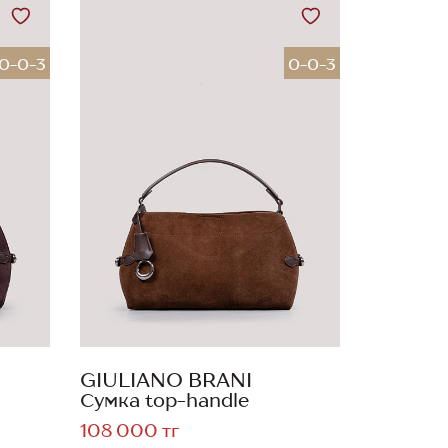
0-0-3
0-0-3
GIULIANO BRANI
Сумка top-handle
108 000 тг