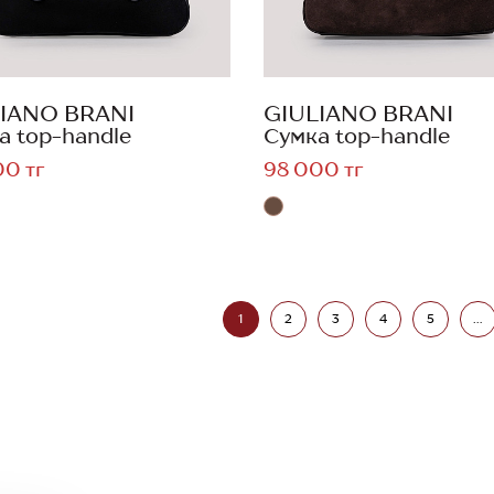
IANO BRANI
GIULIANO BRANI
а top-handle
Сумка top-handle
00 тг
98 000 тг
1
2
3
4
5
...