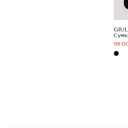
GIUL
Сумк
98 0