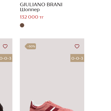
GIULIANO BRANI
Шоппер
132 000 тг
-50%
0-0-3
0-0-3