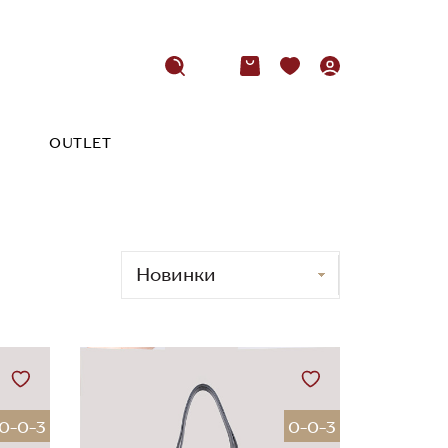
OUTLET
0-0-3
0-0-3