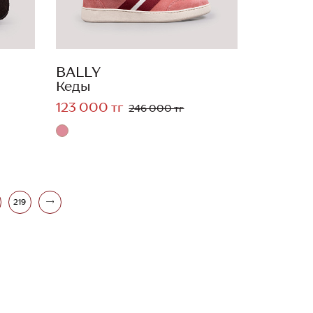
BALLY
Кеды
123 000 тг
246 000 тг
219