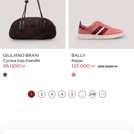
GIULIANO BRANI
BALLY
Сумка top-handle
Кеды
98 000 тг
123 000 тг
246 000 тг
1
2
3
4
5
...
219