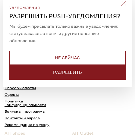
Подписаться на рассылку
УВЕДОМЛЕНИЯ
Всегда будьте в курсе новых акций и
РАЗРЕШИТЬ PUSH-УВЕДОМЛЕНИЯ?
спецпредложений!
Мы будем присылать только важные уведомления:
статус заказов, ответы и другие полезные
обновления.
© 2023. AIT Shoes
Все права защищены
НЕ СЕЙЧАС
О нас
Примерка
РАЗРЕШИТЬ
Новости
Обмен и возврат
Доставка
Каспи-Ред
Способы оплаты
Оферта
Политика
конфиденциальности
Бонусная программа
Контакты и адреса
Рекомендации по уходу
AIT Shoes
AIT Outlet